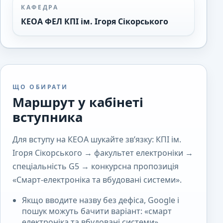
КАФЕДРА
КЕОА ФЕЛ КПІ ім. Ігоря Сікорського
ЩО ОБИРАТИ
Маршрут у кабінеті
вступника
Для вступу на КЕОА шукайте зв’язку: КПІ ім.
Ігоря Сікорського → факультет електроніки →
спеціальність G5 → конкурсна пропозиція
«Смарт-електроніка та вбудовані системи».
Якщо вводите назву без дефіса, Google і
пошук можуть бачити варіант: «смарт
електроніка та вбудовані системи».