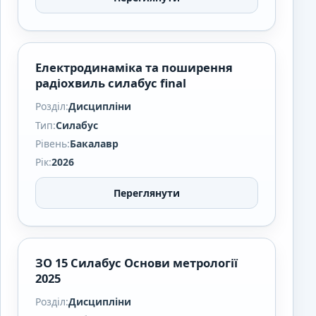
Електродинаміка та поширення
радіохвиль силабус final
Розділ:
Дисципліни
Тип:
Силабус
Рівень:
Бакалавр
Рік:
2026
Переглянути
ЗО 15 Силабус Основи метрології
2025
Розділ:
Дисципліни