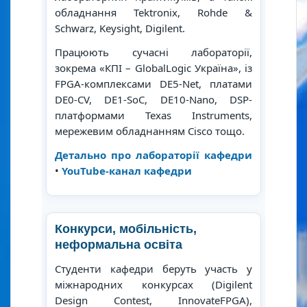
обладнання Tektronix, Rohde &
Schwarz, Keysight, Digilent.
Працюють сучасні лабораторії,
зокрема «КПІ – GlobalLogic Україна», із
FPGA-комплексами DE5-Net, платами
DE0-CV, DE1-SoC, DE10-Nano, DSP-
платформами Texas Instruments,
мережевим обладнанням Cisco тощо.
Детально про лабораторії кафедри
•
YouTube-канал кафедри
Конкурси, мобільність,
неформальна освіта
Студенти кафедри беруть участь у
міжнародних конкурсах (Digilent
Design Contest, InnovateFPGA),