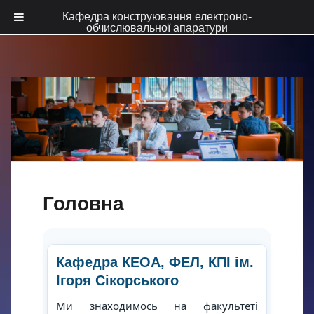
Кафедра конструювання електроно-
обчислювальної апаратури
S
k
i
p
t
o
c
o
n
t
Головна
e
n
t
Кафедра КЕОА, ФЕЛ, КПІ ім.
Ігоря Сікорського
Ми знаходимось на факультеті