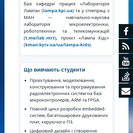
базі кафедри працює «Лабораторія
Лампа» (
lampa.kpi.ua
) та у співпраці з
МАН — навчально-наукова
лабораторія мікроелектроніки,
робототехніки та телекомунікацій
(
t.me/lab_mrt
), проєкт «Лампа Кідс»
(
kman.kyiv.ua/ua/lampa-kids
).
Що вивчають студенти
Проєктування, моделювання,
конструювання та програмування
радіоелектронних систем на базі
мікроконтролерів, ARM та FPGA.
Повний цикл розробки embedded-
систем, багатошарових друкованих
плат, керуючого ПЗ.
Цифровий дизайн і створення