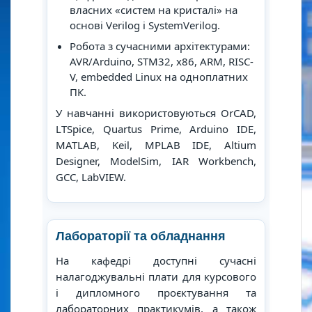
власних «систем на кристалі» на
основі Verilog і SystemVerilog.
Робота з сучасними архітектурами:
AVR/Arduino, STM32, x86, ARM, RISC-
V, embedded Linux на одноплатних
ПК.
У навчанні використовуються OrCAD,
LTSpice, Quartus Prime, Arduino IDE,
MATLAB, Keil, MPLAB IDE, Altium
Designer, ModelSim, IAR Workbench,
GCC, LabVIEW.
Лабораторії та обладнання
На кафедрі доступні сучасні
налагоджувальні плати для курсового
і дипломного проєктування та
лабораторних практикумів, а також