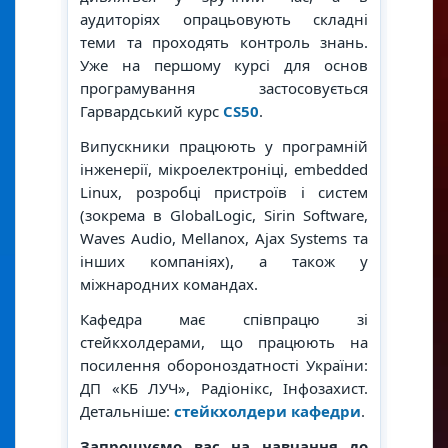
аудиторіях опрацьовують складні
теми та проходять контроль знань.
Уже на першому курсі для основ
програмування застосовується
Гарвардський курс
CS50
.
Випускники працюють у програмній
інженерії, мікроелектроніці, embedded
Linux, розробці пристроїв і систем
(зокрема в GlobalLogic, Sirin Software,
Waves Audio, Mellanox, Ajax Systems та
інших компаніях), а також у
міжнародних командах.
Кафедра має співпрацю зі
стейкхолдерами, що працюють на
посилення обороноздатності України:
ДП «КБ ЛУЧ», Радіонікс, Інфозахист.
Детальніше:
стейкхолдери кафедри
.
Запрошуємо вас на навчання до