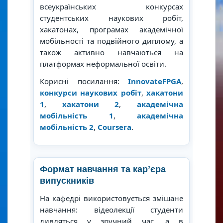
всеукраїнських конкурсах
студентських наукових робіт,
хакатонах, програмах академічної
мобільності та подвійного диплому, а
також активно навчаються на
платформах неформальної освіти.
Корисні посилання:
InnovateFPGA
,
конкурси наукових робіт
,
хакатони
1
,
хакатони 2
,
академічна
мобільність 1
,
академічна
мобільність 2
,
Coursera
.
Формат навчання та карʼєра
випускників
На кафедрі використовується змішане
навчання: відеолекції студенти
дивляться у зручний час, а в